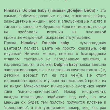
Himalaya Dolphin baby (Гималаи Долфин Беби)
- это
самые любимые розовые слоны, салатовые зайцы,
разноцветные мишки Teddi и апельсиновые лисята и
тигрята и, конечно Чебурашка. Если вы вяжете, но еще
не пробовали игрушки из плюшевой
пряжи...немедленно!!! исправьте это упущение.
Пряжа
Himalaya Dolphin baby
- сумасшедшая
цветовая палитра, цвета не просто красивые, они
вкусные! Ниточка мягкая, нежная с благородным
отливом, тактильно не передаваемо приятная, в
изделиях теплая и легкая.
Dolphin baby
пряжа внешне
завораживающая, т.к. ее постоянно хочется трогать ( и,
детский возраст тут ни при чем))). Не стоит
вывязывать арканы и узоры на плюшевой пряже, их
не видно. Максимально выигрышно смотрится вязка
типа "изнаночная-лицевая". Номер инструмента,
каждая вязальщица подбирает под себя, но чем
меньше он будет, тем полотно получится плотнее и
"велюровее", а вот увеличивая номер, мы, как раз