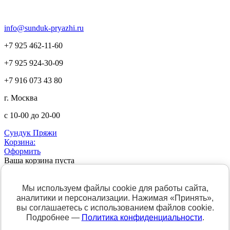
info@sunduk-pryazhi.ru
+7 925 462-11-60
+7 925 924-30-09
+7 916 073 43 80
г. Москва
с 10-00 до 20-00
Сундук Пряжи
Корзина:
Оформить
Ваша корзина пуста
Главная
Доставка
Скидки
Личный кабинет
Как оформить заказ
Статьи
Оплата
Фотогалерея работ
Мы используем файлы cookie для работы сайта,
аналитики и персонализации. Нажимая «Принять»,
вы соглашаетесь с использованием файлов cookie.
Подробнее —
Политика конфиденциальности
.
Уважаемые покупатели! Минимальная сумма заказа в