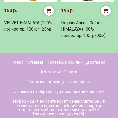
153 р.
196 р.
VELVET HiMALAYA (100%
Dolphin Animal Colors
полиэстер, 100гр/120м)
HIMALAYA (100%
полиэстер, 100гр/90м)
О нас
Отзывы
Полезные ссылки
Доставка
Контакты
Оплата
Политика конфиденциальности
Согласие на обработку персональных данных
Информация на сайте носит ознакомительный
характер и не является публичной офертой,
определяемой положениями статьи 437
Гражданского кодекса РФ