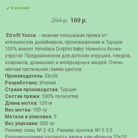
В наличии
294 р.
169 р.
Etrofil Yonca
- нежная плюшевая пряжа от
итальянских дизайнеров, произведенная в Турции.
100% аналог Himalaya
Dolphin baby. Немного более
упругая. Предназначена для детских игрушек, пледов,
ковриков, домашних и интерьерных вещей. Очень
мягкая пастельная гамма цветов.
Производитель:
Etrofil
Разработано:
Италия
Страна производства:
Турция
Состав пряжи:
100% полиэстер
Длина мотка:
120 м
Вес мотка:
100 гр
Мотков в упаковке:
5
Вес упаковки:
500 гр
Размер спиц: № 2-4,5 Размер крючка: № 3-3,5
Рекомендуемая плотность вязки для образца 10х10