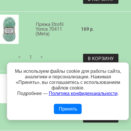
Пряжа Etrofil
Yonca 70411
169 р.
(Мята)
В КОРЗИНУ
Мы используем файлы cookie для работы сайта,
аналитики и персонализации. Нажимая
«Принять», вы соглашаетесь с использованием
Пряжа Etrofil
файлов cookie.
Yonca 70428
169 р.
(Петроль)
Подробнее —
Политика конфиденциальности
.
Принять
В КОРЗИНУ