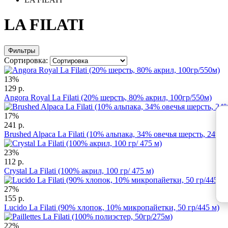
LA FILATI
Фильтры
Сортировка:
13%
129 р.
Angora Royal La Filati (20% шерсть, 80% акрил, 100гр/550м)
17%
241 р.
Brushed Alpaca La Filati (10% альпака, 34% овечья шерсть, 24% 
23%
112 р.
Crystal La Filati (100% акрил, 100 гр/ 475 м)
27%
155 р.
Lucido La Filati (90% хлопок, 10% микропайетки, 50 гр/445 м)
22%