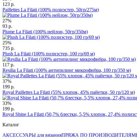
123 р.
Paillettes La Filati (100% полиэстер, 50гр/275м)
27%
93 р.
Plume La Filati (100% нейлон, 50гр/350м)
25%
735 р.
Plush La Filati (100% полиэстер, 100 гр/69 м)
117 р.
Resilia La Filati (100% антипилинг микрофибра, 100 гр/350 м)
37%
199 р.
Royal Paillettes La Filati (55% хлопок, 45% пайетки, 50 гр/120 м)
33%
199 р.
Royal Shine La Filati (50,7% блестки, 5,5% хлопок, 27,4% полиэ
Каталог
АКСЕССУАРЫ для вязания
ПРЯЖА ПО ПРОИЗВОДИТЕЛЯМ