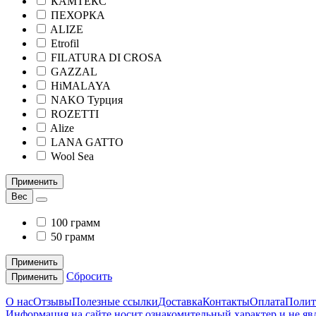
КАМТЕКС
ПЕХОРКА
ALIZE
Etrofil
FILATURA DI CROSA
GAZZAL
HiMALAYA
NAKO Турция
ROZETTI
Alize
LANA GATTO
Wool Sea
Применить
Вес
100 грамм
50 грамм
Применить
Сбросить
Применить
О нас
Отзывы
Полезные ссылки
Доставка
Контакты
Оплата
Полит
Информация на сайте носит ознакомительный характер и не яв