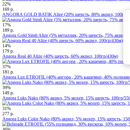
22%
169 р.
ANGORA GOLD BATIK Alize (20% шерсть, 80% акрил, 100гр/5
17%
189 р.
Angora Gold Simli Alize (5% металлик, 20% шерсть, 75% акрил, 
14%
179 р.
Angora Real 40 Alize (40% шерсть, 60% акрил, 100гр/430м)
37%
181 р.
Angora Lux ETROFIL (40% ангора , 20% кашемир, 40% полиамид
39%
149 р.
Angora Luks Nako (80% акрил, 5% мохер, 15% шерсть, 100гр/55
31%
277 р.
Angora Luks Color Nako (80% акрил, 5% мохер, 15% шерсть, 150
46%