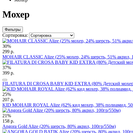
Мохер
Фильтры
Сортировка:
30%
299 р.
MOHAIR CLASSIC Alize (25% мохер, 24% шерсть, 51% акрил, 1
37%
399 р.
FILATURA DI CROSA BABY KID EXTRA (80% Детский мохер, 
25%
207 р.
KID MOHAIR ROYAL Alize (62% кид мохер, 38% полиамид, 50
21%
158 р.
Angora Gold Alize (20% шерсть, 80% акрил, 100гр/550м)