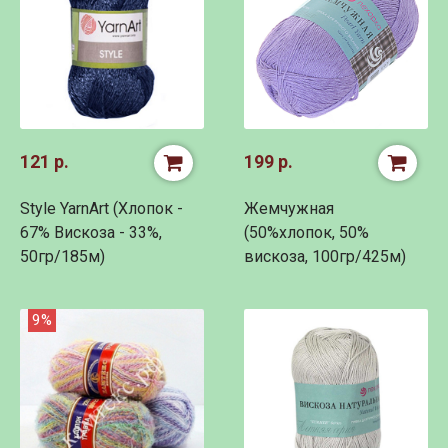
121 р.
199 р.
Style YarnArt (Хлопок -
Жемчужная
67% Вискоза - 33%,
(50%хлопок, 50%
50гр/185м)
вискоза, 100гр/425м)
9%