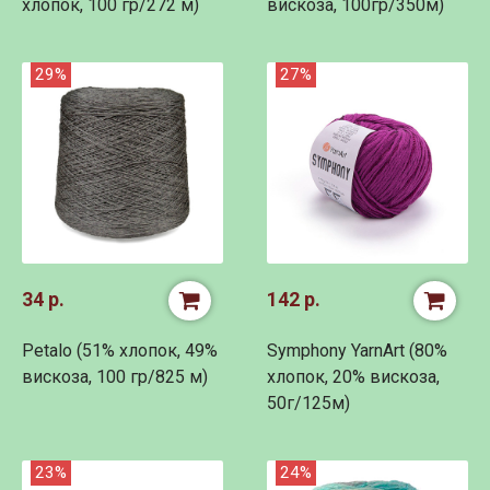
хлопок, 100 гр/272 м)
вискоза, 100гр/350м)
29%
27%
34 р.
142 р.
Petalo (51% хлопок, 49%
Symphony YarnArt (80%
вискоза, 100 гр/825 м)
хлопок, 20% вискоза,
50г/125м)
23%
24%