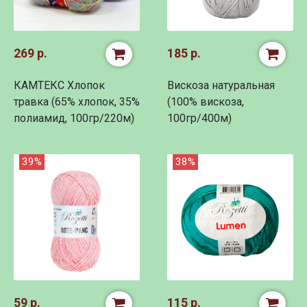
269 р.
185 р.
КАМТЕКС Хлопок
Вискоза натуральная
травка (65% хлопок, 35%
(100% вискоза,
полиамид, 100гр/220м)
100гр/400м)
39%
38%
59 р.
115 р.