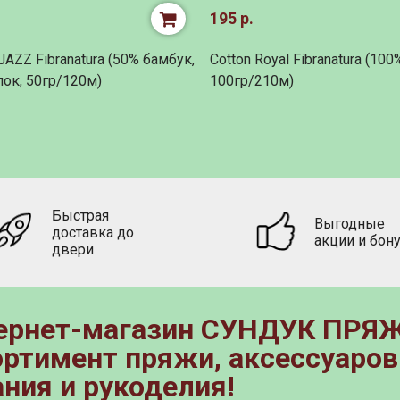
195 р.
AZZ Fibranatura (50% бамбук,
Cotton Royal Fibranatura (100
пок, 50гр/120м)
100гр/210м)
Быстрая
Выгодные
доставка до
акции и бон
двери
ернет-магазин CУНДУК ПРЯЖ
ортимент пряжи, аксессуаров
ания и рукоделия!