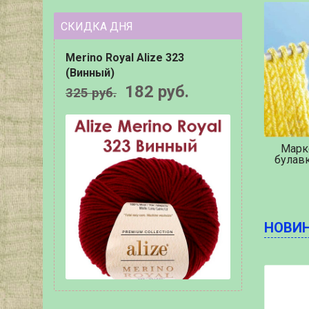
СКИДКА ДНЯ
Merino Royal Alize 323
(Винный)
182 руб.
325
руб.
Марк
булав
НОВИ