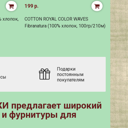
199 р.
92 р.
% хлопок,
COTTON ROYAL COLOR WAVES
GAZZAL 
Fibranatura (100% хлопок, 100гр/210м)
40% акр
Подарки
постоянным
усы
покупателям
И предлагает широкий
 и фурнитуры для