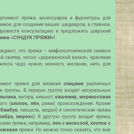
ртимент пряжи, аксессуаров и фурнитуры для
димое для создания ваших шедевров, а главное,
провести консультацию и предложить широкий
зина «CУНДУК ПРЯЖИ»!
рждают, что пряжа – мифолоэтнический символ
ый свитер, носки «деревенской вязки», красивая
илось чудо нужно немного: желание, нить для
тимент пряжи для вязания
спицами
различных
е группы. В первую группу входят натуральные
льпака
, ангора, кивьют,
кашемир, мериносовая
ого (
хлопок, лён
, рами) происхождения. Кроме
,
бамбук
, лиоцель, модал) и синтетическая пряжа
ибра, люрекс
). В другую группу входит пряжа,
совая пряжа, например,
лен с вискозой, хлопок с
анжевая
пряжи. Но можно точно сказать, что вне