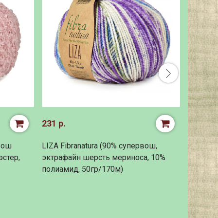
231 р.
121 р.
вош
LIZA Fibranatura (90% супервош,
Dore Hi
стер,
эктрафайн шерсть мериноса, 10%
акрил, 
полиамид, 50гр/170м)