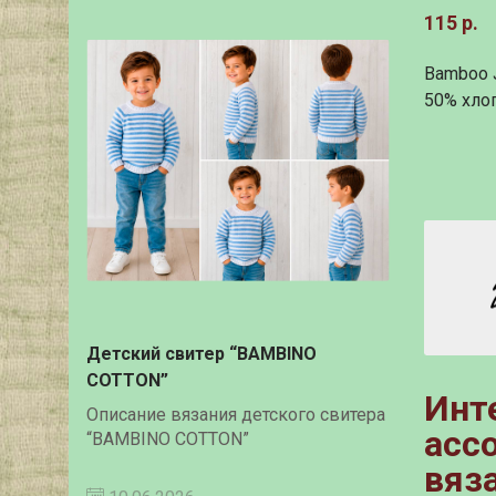
115 р.
Bamboo J
50% хло
Детский свитер “BAMBINO
COTTON”
Инт
Описание вязания детского свитера
асс
“BAMBINO COTTON”
вяз