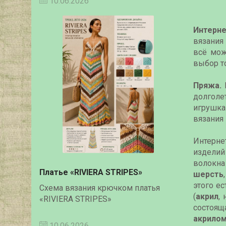
10.06.2026
Интерн
вязания
всё мож
выбор т
Пряжа.
К
долголет
игрушка
вязания 
Интерне
изделий
волокна
Платье «RIVIERA STRIPES»
шерсть
этого е
Схема вязания крючком платья
(
акрил
,
«RIVIERA STRIPES»
состоящ
акрилом
10.06.2026