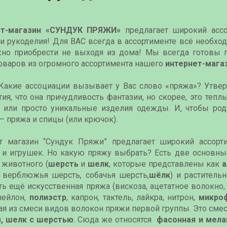
ет-магазин «CУНДУК ПРЯЖИ»
предлагает широкий ассо
 и рукоделия! Для ВАС всегда в ассортименте всё необхо
но приобрести не выходя из дома! Мы всегда готовы 
оваров из огромного ассортимента нашего
и
нтернет-мага
акие ассоциации вызывает у Вас слово «пряжа»? Утве
ия, что она причудливость фантазии, но скорее, это тепл
 или просто уникальные изделия одежды. И, чтобы род
– пряжа и спицы (или крючок).
т магазин “Сундук Пряжи” предлагает широкий ассор
 и игрушек. Но какую пряжу выбрать? Есть две основны
 животного (
шерсть
и
шелк
, которые представлены как
а
, верблюжья шерсть, собачья шерсть,
шёлк
) и растительн
сть ещё искусственная пряжа (вискоза, ацетатное волокно
 нейлон,
полиэстр
, капрон, тактель, лайкра, нитрон,
микроф
ая из смеси видов волокон пряжи первой группы. Это сме
, шелк с шерстью
. Сюда же относятся
фасонная и мел