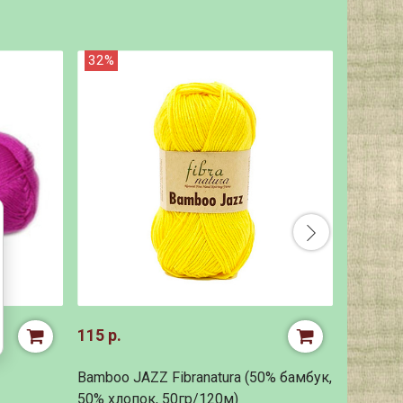
32%
38%
115 р.
92 р.
Bamboo JAZZ Fibranatura (50% бамбук,
GAZZAL 
50% хлопок, 50гр/120м)
40% акр