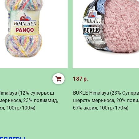
187 р.
imalaya (12% супервош
BUKLE Himalaya (23% Супер
мериноса, 23% полиамид,
шерсть мериноса, 20% полиэ
ил, 100гр/100м)
67% акрил, 100гр/170м)