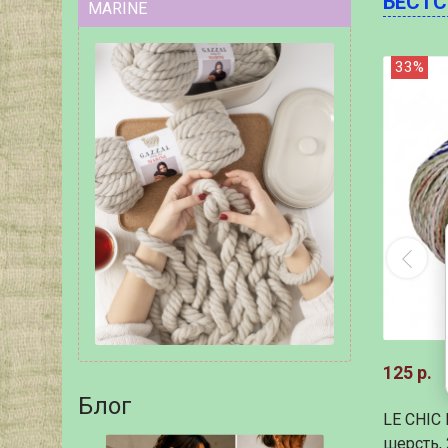
БЕСТ
MARINE
33%
125 р.
Блог
LE CHIC 
шерсть, 