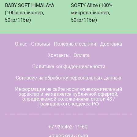
BABY SOFT HiMALAYA
SOFTY Alize (100%
(100% полиэстер,
микрополиэстер,
50гр/115м)
50гр/115м)
О нас
Отзывы
Полезные ссылки
Доставка
Контакты
Оплата
Политика конфиденциальности
Согласие на обработку персональных данных
Информация на сайте носит ознакомительный
характер и не является публичной офертой,
определяемой положениями статьи 437
Гражданского кодекса РФ
+7 925 462-11-60
+7 925 924-30-09