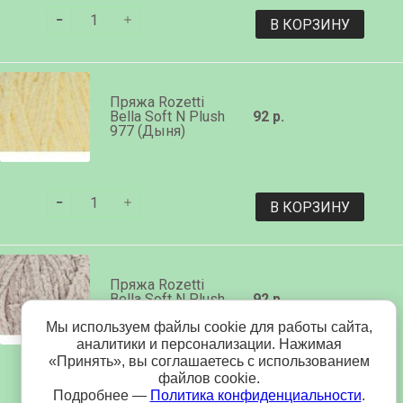
В КОРЗИНУ
Пряжа Rozetti
Bella Soft N Plush
92 р.
977 (Дыня)
В КОРЗИНУ
Пряжа Rozetti
Bella Soft N Plush
92 р.
979 (Капучино)
Мы используем файлы cookie для работы сайта,
аналитики и персонализации. Нажимая
«Принять», вы соглашаетесь с использованием
файлов cookie.
В КОРЗИНУ
Подробнее —
Политика конфиденциальности
.