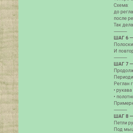
Схема:
до регла
после ре
Так дел
⸻
ШАГ 6 
Полоски 
И повто
⸻
ШАГ 7 
Продолж
Периоди
Реглан г
• рукав
• полот
Примерн
⸻
ШАГ 8 
Петли ру
Под мыш