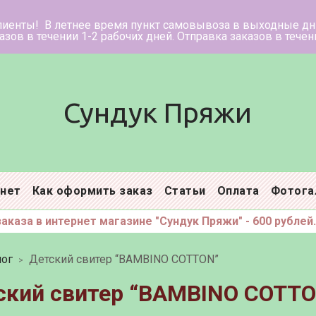
ее время пункт самовывоза в в
нии 1-2 рабочих дней. Отправка заказ
Сундук Пряжи
инет
Как оформить заказ
Статьи
Оплата
Фотога
каза в интернет магазине "Сундук Пряжи" - 600 рублей.
ог
Детский свитер “BAMBINO COTTON”
ский свитер “BAMBINO COTT