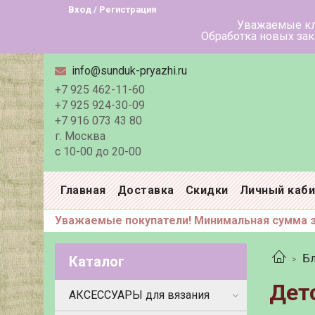
Вход / Регистрация
Уважаемые клиенты! В летн
Обработка новых заказов в тече
info@sunduk-pryazhi.ru
+7 925 462-11-60
+7 925 924-30-09
+7 916 073 43 80
г. Москва
с 10-00 до 20-00
Главная
Доставка
Скидки
Личный каб
Уважаемые покупатели! Минимальная сумма за
Бл
Каталог
Дет
АКСЕССУАРЫ для вязания