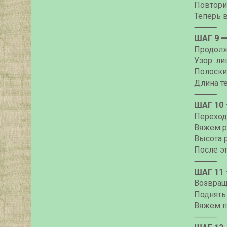
Повтори
Теперь в
⸻
ШАГ 9 
Продолж
Узор: ли
Полоски 
Длина т
⸻
ШАГ 10
Переход
Вяжем ре
Высота р
После э
⸻
ШАГ 11
Возвращ
Поднять 
Вяжем п
⸻