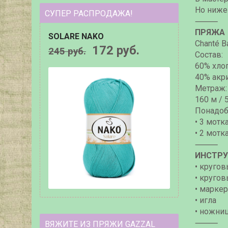
Но ниже
СУПЕР РАСПРОДАЖА!
⸻
ПРЯЖА
SOLARE NAKO
Chanté B
172 руб.
245 руб.
Состав
:
60% хло
40% акр
Метраж:
160 м / 
Понадоб
• 3 мотк
• 2 мотк
⸻
ИНСТР
• круго
• круго
• марке
• игла
• ножни
⸻
ВЯЖИТЕ ИЗ ПРЯЖИ GAZZAL