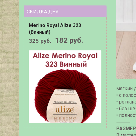
СКИДКА ДНЯ
Merino Royal Alize 323
(Винный)
182 руб.
325
руб.
мягкий 
• с поло
• реглан
• без ш
• полнос
⸻
РАЗМЕР
В мастер