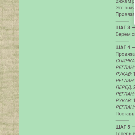
Вяжем р
Это знач
Провязат
⸻
ШАГ 3 
Берём с
⸻
ШАГ 4 
Провязат
СПИНКА
РЕГЛАН
РУКАВ:
РЕГЛАН
ПЕРЕД:
РЕГЛАН
РУКАВ:
РЕГЛАН
Поставь
⸻
ШАГ 5 
Теперь 