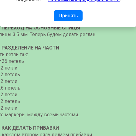
езинку 1×1.
ит: 1 лицевая, 1 изнаночная. И так до конца ряда.
ь: 10 рядов.
Принять
— ПЕРЕХОД НА ОСНОВНЫЕ СПИЦЫ
пицы 3.5 мм. Теперь будем делать реглан.
— РАЗДЕЛЕНИЕ НА ЧАСТИ
ь петли так:
:
26 петель
:
2 петли
12 петель
:
2 петли
26 петель
:
2 петли
12 петель
:
2 петли
те маркеры между всеми частями.
— КАК ДЕЛАТЬ ПРИБАВКИ
в каждом втором ряду делаем прибавки.