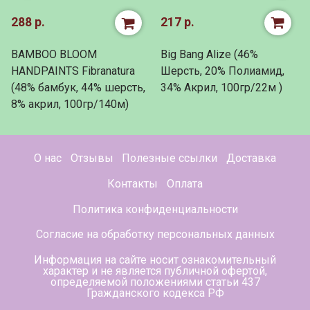
288 р.
217 р.
BAMBOO BLOOM
Big Bang Alize (46%
HANDPAINTS Fibranatura
Шерсть, 20% Полиамид,
(48% бамбук, 44% шерсть,
34% Акрил, 100гр/22м )
8% акрил, 100гр/140м)
О нас
Отзывы
Полезные ссылки
Доставка
Контакты
Оплата
Политика конфиденциальности
Согласие на обработку персональных данных
Информация на сайте носит ознакомительный
характер и не является публичной офертой,
определяемой положениями статьи 437
Гражданского кодекса РФ