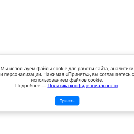
atura (48% бамбук, 44% шерсть,
Мы используем файлы cookie для работы сайта, аналитики
и персонализации. Нажимая «Принять», вы соглашаетесь с
айнерская пряжа ручной прокраски, удивительной красоты и
использованием файлов cookie.
по цвету и, по сечению,
идеальная пряжа для фантазии. Соверше
Подробнее —
Политика конфиденциальности
.
чу связать?!?" Подойдет, как опытным вязальщицам, так и нач
Принять