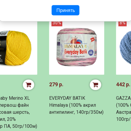
м)
гр/550 м)
Принять
30%
8%
279 р.
442 р.
Baby Merino XL
EVERYDAY BATIK
GAZZAL
упервош файн
Himalaya (100% акрил
(100%
овая шерсть,
антипилинг, 140гр/350м)
Австра
ил, 20%
100гр/
 ПА, 50гр/100м)