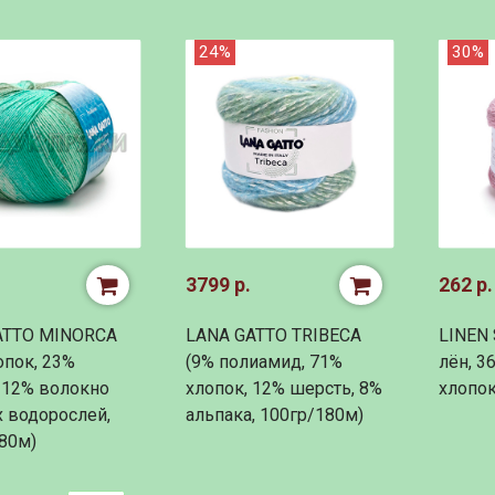
24%
30%
3799 р.
262 р.
ATTO MINORCA
LANA GATTO TRIBECA
LINEN 
опок, 23%
(9% полиамид, 71%
лён, 3
 12% волокно
хлопок, 12% шерсть, 8%
хлопок
 водорослей,
альпака, 100гр/180м)
80м)