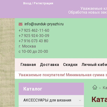
Вход / Регистрация
Уважаемые клиенты! В летн
Обработка новых заказов в тече
info@sunduk-pryazhi.ru
+7 925 462-11-60
+7 925 924-30-09
+7 916 073 43 80
г. Москва
с 10-00 до 20-00
Главная
Доставка
Скидки
Личный каб
Уважаемые покупатели! Минимальная сумма за
Ка
Каталог
Кат
АКСЕССУАРЫ для вязания