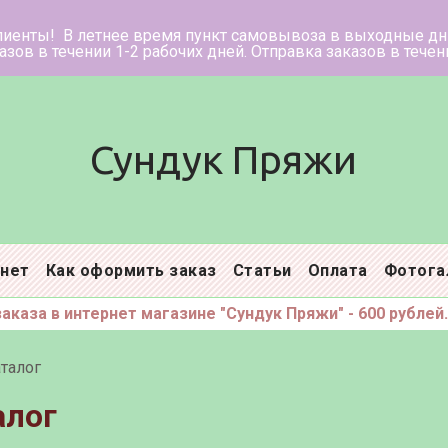
ее время пункт самовывоза в в
нии 1-2 рабочих дней. Отправка заказ
Сундук Пряжи
инет
Как оформить заказ
Статьи
Оплата
Фотога
каза в интернет магазине "Сундук Пряжи" - 600 рублей.
талог
алог