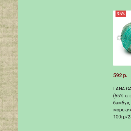
35%
592 р.
LANA G
(65% хл
бамбук,
морских
100гр/2