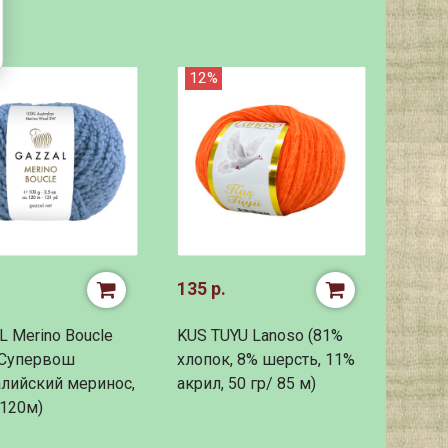
12%
135 р.
 Merino Boucle
KUS TUYU Lanoso (81%
 Супервош
хлопок, 8% шерсть, 11%
лийский меринос,
акрил, 50 гр/ 85 м)
120м)