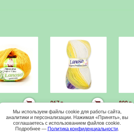
967 р.
899 р.
Мы используем файлы cookie для работы сайта,
NA SUPER FINE
ANGORA PRENSES
ANGOR
аналитики и персонализации. Нажимая «Принять», вы
соглашаетесь с использованием файлов cookie.
(35% шерсть, 25%
COLOR Lanoso (40%
Lanoso
Подробнее —
Политика конфиденциальности
.
, 40% акрил, 100
мохер, 60% акрил, 100
шерсть