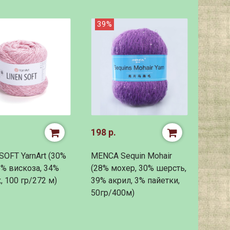
39%
198 р.
SOFT YarnArt (30%
MENCA Sequin Mohair
6% вискоза, 34%
(28% мохер, 30% шерсть,
, 100 гр/272 м)
39% акрил, 3% пайетки,
50гр/400м)