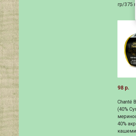
гр/375 
98 р.
Chanté 
(40% C
меринос
40% акр
кашемир