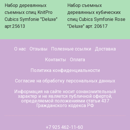
Набор деревянных
Набор съемных
съемных спиц KnitPro
деревянных кубических
Cubics Symfonie "Deluxe"
спиц Cubics Symfonie Rose
арт.25613
"Deluxe" арт. 20617
О нас
Отзывы
Полезные ссылки
Доставка
Контакты
Оплата
Политика конфиденциальности
Согласие на обработку персональных данных
Информация на сайте носит ознакомительный
характер и не является публичной офертой,
определяемой положениями статьи 437
Гражданского кодекса РФ
+7 925 462-11-60