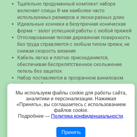
Тщательно продуманный комплект набора
включает спицы 8-ми наиболее часто
используемых размеров и лески разных длин
Идеальные кончики и безупречная коническая
форма – залог успешной работы с любой пряжей
Отполированная теплая деревянная поверхность
без труда справляется с любым типом пряжи, не
снижая скорость вязания
Кабель легко и плотно присоединяется,
обеспечивая беспрепятственное скольжение
петель без зацепок
Набор поставляется в прозрачном виниловом
чехле, удобном для хранения и транспортировки.
Чехол имеет застёжку-молнию и по 7 карманов с
Мы используем файлы cookie для работы сайта,
каждой стороны для хранения спиц. А ещё
аналитики и персонализации. Нажимая
«Принять», вы соглашаетесь с использованием
большое свободное пространство для хранения
файлов cookie.
дополнительных приспособлений или маленьких
Подробнее —
Политика конфиденциальности
.
проектов!
Дополнительный прозрачный виниловый чехол
для хранения лесок
Принять