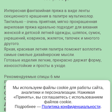
Интересная фантазийная пряжа в виде ленты
секционного крашения в палитре мультиколор.
Тактильно - очень приятная, мягко прокрашенная
акриловая пряжа идеально подходит для вязания
женской и детской летней одежды, шляпок, сумок,
украшений, ковриков, жилеток, тапочек и многого
другого.
Яркая, красивая летняя палитра поможет воплотить
самые смелые дизайнерские мысли.
Готовые изделия легкие, прекрасно держат форму,
износостойкие и просты в уходе.
Рекомендуемые спицы 6 мм
Рекомендуемый крючок 6 мм
Производитель:
Rozetti
Мы используем файлы cookie для работы сайта,
аналитики и персонализации. Нажимая
Страна производства:
Турция
«Принять», вы соглашаетесь с использованием
Состав:
100% акрил
файлов cookie.
Длина мотка:
147 м
Подробнее —
Политика конфиденциальности
.
Вес мотка:
100 гр