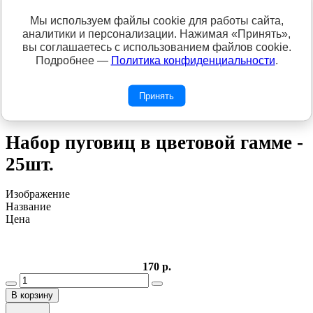
интернет магазине "Сундук Пряжи" - 600 рублей.
Мы используем файлы cookie для работы сайта,
аналитики и персонализации. Нажимая «Принять»,
вы соглашаетесь с использованием файлов cookie.
Подробнее —
Политика конфиденциальности
.
ФУРНИТУРА для шитья и рукоделия
Пуговицы
Принять
Набор пуговиц в цветовой гамме -
25шт.
Изображение
Название
Цена
170 р.
В корзину