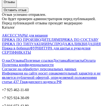
Отзывы
Оставить отзыв
Отзыв успешно отправлен.
Он будет проверен администратором перед публикацией.
Перед публикацией отзывы проходят модерацию
Каталог
АКСЕССУАРЫ для вязания
ПРЯЖА ПО ПРОИЗВОДИТЕЛЯМ
ПРЯЖА ПО СОСТАВУ
ПРЯЖА ПО ТИПУ
АКЦИИ
РАСПРОДАЖА
ЛИКВИДАЦИЯ
Пряжа в бобинах
ФУРНИТУРА для шитья и рукоделия
СЕРТИФИКАТЫ
О нас
Отзывы
Полезные ссылки
Доставка
Контакты
Оплата
Политика конфиденциальности
Согласие на обработку персональных данных
Информация на сайте носит ознакомительный характер и не
является публичной офертой, определяемой положениями
статьи 437 Гражданского кодекса РФ
+7 925 462-11-60
+7 925 924-30-09
+7 916 073 43 80