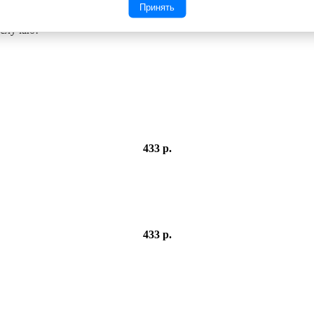
иноса обеспечивает хорошие теплоизолирующие и вентиляци
Принять
ть и комфорт. Специальная обработка шерсти позволяет стира
 случаю!
433 р.
433 р.