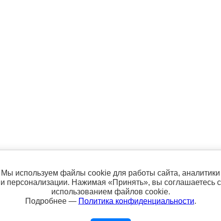
Мы используем файлы cookie для работы сайта, аналитики
р вош шерсть мериноса, 25% полиа
и персонализации. Нажимая «Принять», вы соглашаетесь с
использованием файлов cookie.
ер вош шерсть мериноса, 25% полиамид нейлон.
Размер 40-
Подробнее —
Политика конфиденциальности
.
ное время с неповторимым узором из цветных полос. Очень те
ношения дома, так и надевать их под любую обувь. Носки идеа