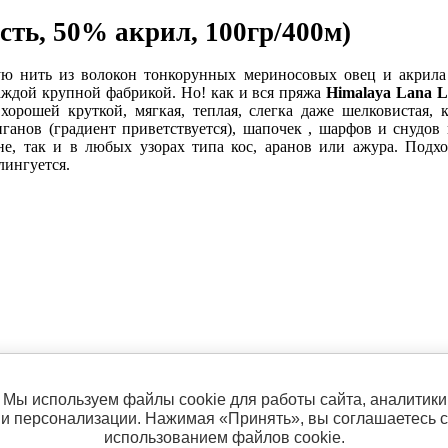
ть, 50% акрил, 100гр/400м)
ую нить из волокон тонкорунных мериносовых овец и акрила
аждой крупной фабрикой. Но! как и вся пряжа
Himalaya Lana L
 хорошей круткой, мягкая, теплая, слегка даже шелковистая,
иганов (градиент приветствуется), шапочек , шарфов и снудов
тне, так и в любых узорах типа кос, аранов или ажура. Под
лингуется.
Мы используем файлы cookie для работы сайта, аналитики
и персонализации. Нажимая «Принять», вы соглашаетесь с
использованием файлов cookie.