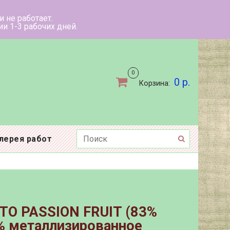
ыходные дни не работает.
ов в течении 1-3 рабочих дней.
0
0 р.
Корзина:
лерея работ
TO PASSION FRUIT (83%
% металлизированное