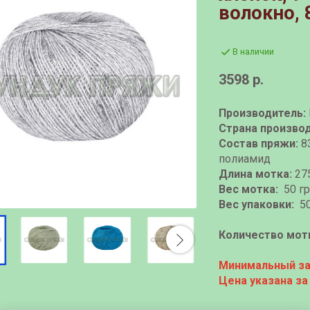
волокно, 
В наличии
3598 р.
Производитель:
Страна производ
Состав пряжи:
8
полиамид
Длина мотка:
275
Вес мотка:
50 гр
Вес упаковки:
50
Количество мотк
Минимальный зак
Цена указана за