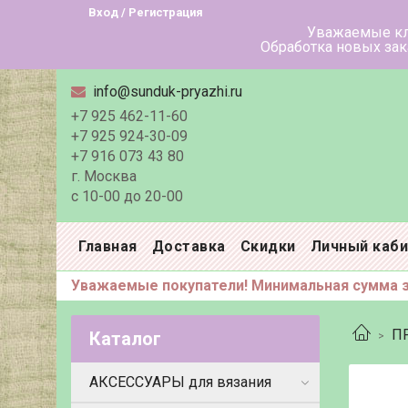
Вход / Регистрация
Уважаемые клиенты! В летн
Обработка новых заказов в тече
info@sunduk-pryazhi.ru
+7 925 462-11-60
+7 925 924-30-09
+7 916 073 43 80
г. Москва
с 10-00 до 20-00
Главная
Доставка
Скидки
Личный каб
Уважаемые покупатели! Минимальная сумма за
П
Каталог
АКСЕССУАРЫ для вязания