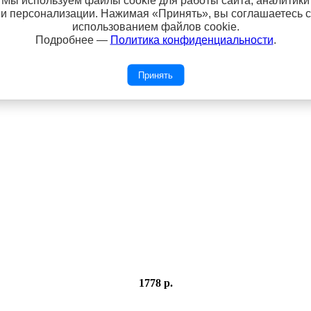
Мы используем файлы cookie для работы сайта, аналитики
и персонализации. Нажимая «Принять», вы соглашаетесь с
 и снуда.
использованием файлов cookie.
ском и итальянском языках)
Подробнее —
Политика конфиденциальности
.
 для шапки.
 комплект.
чный и теплый новогодний подарок, то вы только что ее нашли.
Принять
1778 р.