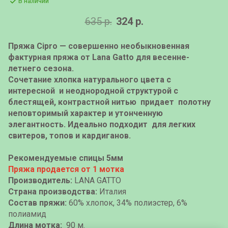
В наличии
635 р.
324 р.
Пряжа Cipro — совершенно необыкновенная
фактурная пряжа от Lana Gatto для весенне-
летнего сезона.
Сочетание хлопка натурального цвета с
интересной и неоднородной структурой с
блестящей, контрастной нитью придает полотну
неповторимый характер и утонченную
элегантность. Идеально подходит для легких
свитеров, топов и кардиганов.
Рекомендуемые спицы 5мм
Пряжа продается от 1 мотка
Производитель:
LANA GATTO
Страна производства:
Италия
Состав пряжи:
60% хлопок, 34% полиэстер, 6%
полиамид
Длина мотка:
90 м.