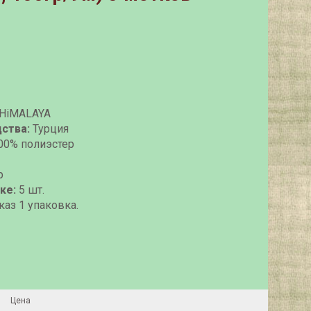
HiMALAYA
ства:
Турция
00% полиэстер
р
ке:
5 шт.
аз 1 упаковка.
Цена