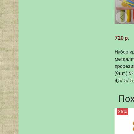
720 р.
Набор к
металли
прорези
(9шт.) № 
4,5/ 5/ 5
По
36%