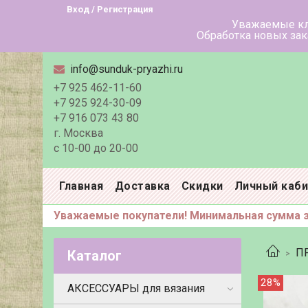
Вход / Регистрация
Уважаемые клиенты! В летн
Обработка новых заказов в тече
info@sunduk-pryazhi.ru
+7 925 462-11-60
+7 925 924-30-09
+7 916 073 43 80
г. Москва
с 10-00 до 20-00
Главная
Доставка
Скидки
Личный каб
Уважаемые покупатели! Минимальная сумма за
П
Каталог
28%
АКСЕССУАРЫ для вязания