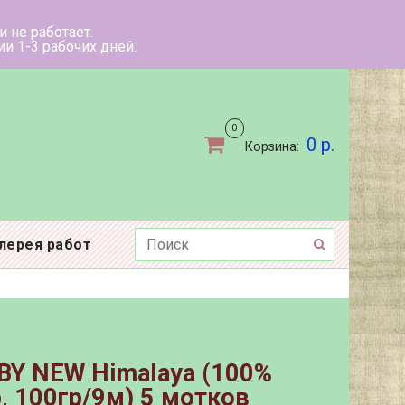
ыходные дни не работает.
ов в течении 1-3 рабочих дней.
0
0 р.
Корзина:
лерея работ
BY NEW Himalaya (100%
, 100гр/9м) 5 мотков