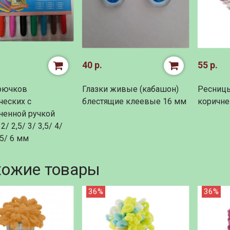
40 р.
55 р.
рючков
Глазки живые (кабашон)
Ресниц
ческих с
блестящие клеевые 16 мм
коричне
ненной ручкой
2/ 2,5/ 3/ 3,5/ 4/
,5/ 6 мм
хожие товары
36%
36%