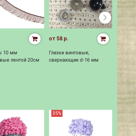
от 58 р.
18450 р
ы 10 мм
Глазки винтовые,
Набор к
вые лентой 20см
сверкающие d-16 мм
никели
ADDI с
лесками
35%
37%