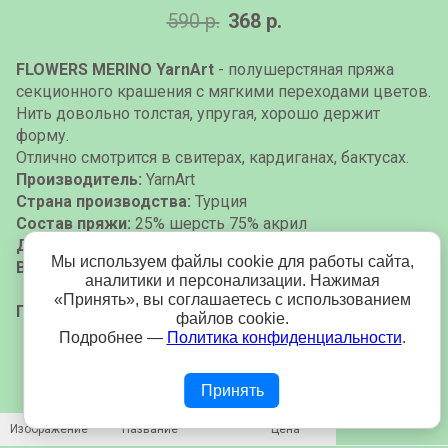
590 р.
368 р.
FLOWERS MERINO YarnArt
- полушерстяная пряжа
секционного крашения с мягкими переходами цветов.
Нить довольно толстая, упругая, хорошо держит
форму.
Отлично смотрится в свитерах, кардиганах, бактусах.
Производитель:
YarnArt
Страна производства:
Турция
Состав пряжи:
25% шерсть 75% акрил
Длина мотка:
590 м.
Мы используем файлы cookie для работы сайта,
Вес мотка:
225 гр.
аналитики и персонализации. Нажимая
«Принять», вы соглашаетесь с использованием
Продажа от 1 мотка.
файлов cookie.
Подробнее —
Политика конфиденциальности
.
Принять
Изображение
Название
Цена