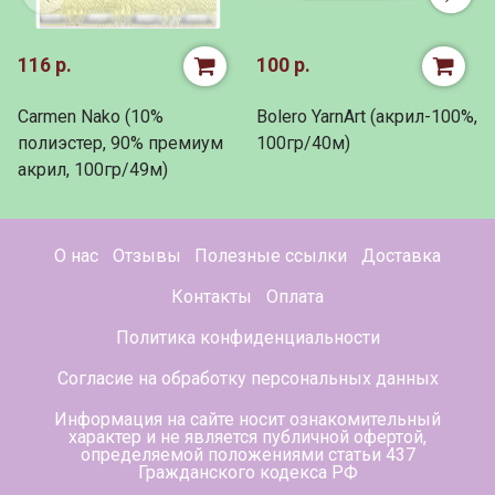
116 р.
100 р.
Carmen Nako (10%
Bolero YarnArt (акрил-100%,
полиэстер, 90% премиум
100гр/40м)
акрил, 100гр/49м)
О нас
Отзывы
Полезные ссылки
Доставка
Контакты
Оплата
Политика конфиденциальности
Согласие на обработку персональных данных
Информация на сайте носит ознакомительный
характер и не является публичной офертой,
определяемой положениями статьи 437
Гражданского кодекса РФ