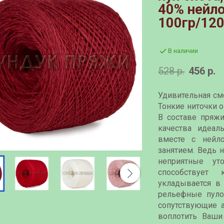
40% нейло
100гр/12
В наличии
528 р.
456 р.
Удивительная см
Тонкие ниточки о
В составе пряж
качества идеал
вместе с нейл
занятием. Ведь 
неприятные ут
способствует 
укладывается в
рельефные пуло
сопутствующие а
воплотить Ваши