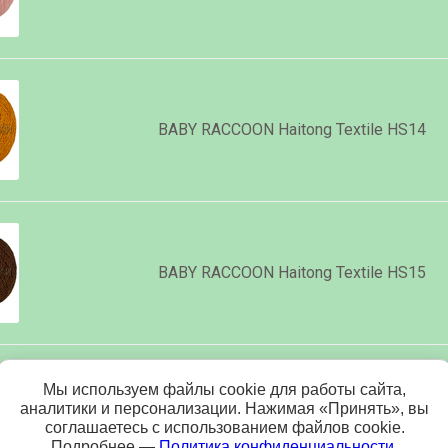
BABY RACCOON Haitong Textile HS14
BABY RACCOON Haitong Textile HS15
Мы используем файлы cookie для работы сайта,
аналитики и персонализации. Нажимая «Принять», вы
BABY RACCOON Haitong Textile HS19
соглашаетесь с использованием файлов cookie.
Подробнее —
Политика конфиденциальности
.