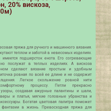
н, 20% вискоза,
00м)
есовая пряжа для ручного и машинного вязания.
кутают теплом и заботой в невесомых изделиях.
и имеется подшерсток енота. Его согревающие
ьно послужат в теплых изделиях. А вискоза
оном сделают вязание простым и удобным
ниточка ровная по всей ее длине и не содержит
олщения. Легкое скольжение ровной нити
комфортному процессу. Петли прекрасно
 узоры, создавая ажурные палантины и шали,
веры и платья, мягкие головные убранства и
ксессуары. Богатая цветовая палитра поможет
 фантазии в жизнь. Превосходная пряжа для