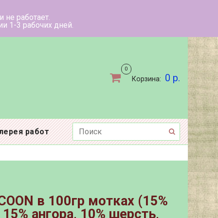
ыходные дни не работает.
ов в течении 1-3 рабочих дней.
0
0 р.
Корзина:
лерея работ
COON в 100гр мотках (15%
, 15% ангора, 10% шерсть,