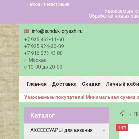
Вход / Регистрация
Уважаемые клиенты! В летн
Обработка новых заказов в тече
info@sunduk-pryazhi.ru
+7 925 462-11-60
+7 925 924-30-09
+7 916 073 43 80
г. Москва
с 10-00 до 20-00
Главная
Доставка
Скидки
Личный каб
Уважаемые покупатели! Минимальная сумма за
П
Каталог
14%
АКСЕССУАРЫ для вязания